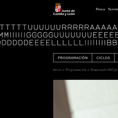
Prensa
Newsle
Logo
Centro
Cultural
Miguel
Delibes
PROGRAMACIÓN
CICLOS
Inicio
>
Programación
> Temporada OSCyL 