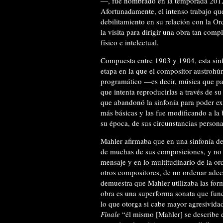
—, fue nombrado en la temporada 2012-
Afortunadamente, el intenso trabajo qu
debilitamiento en su relación con la Or
la visita para dirigir una obra tan com
físico e intelectual.
Compuesta entre 1903 y 1904, esta sinf
etapa en la que el compositor austroh
programático —es decir, música que par
que intenta reproducirlas a través de 
que abandonó la sinfonía para poder ex
más básicas y las fue modificando a la
su época, de sus circunstancias person
Mahler afirmaba que en una sinfonía de
de muchas de sus composiciones, y no s
mensaje y en lo multitudinario de la o
otros compositores, de no ordenar ade
demuestra que Mahler utilizaba las for
obra es una superforma sonata que func
lo que otorga si cabe mayor agresivida
Finale
“él mismo [Mahler] se describe 