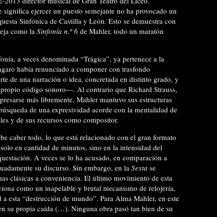
2013 director musical de Gran Teatro del Liceo.
e significa ejercer un puesto semejante no ha provocado un
questa Sinfónica de Castilla y León. Esto se demuestra con
pleja como la
Sinfonía n.º 6
de Mahler, todo un maratón
onía, a veces denominada “Trágica”, ya pertenece a la
úngaro había renunciado a componer con trasfondo
te de una narración o idea, concretada en distinto grado, y
su propio código sonoro—. Al contrario que Richard Strauss,
presarse más libremente, Mahler mantuvo sus estructuras
 búsqueda de una expresividad acorde con la mentalidad de
ales y de sus recursos como compositor.
be caber todo, lo que está relacionado con el gran formato
olo en cantidad de minutos, sino en la intensidad del
rquestación. A veces se lo ha acusado, en comparación a
cuadamente su discurso. Sin embargo, en la
Sexta
se
mas clásicas a conveniencia. El último movimiento de esta
iona como un inapelable y brutal mecanismo de relojería,
d a esta “destrucción de mundo”. Para Alma Mahler, en este
en su propia caída (…). Ninguna obra pasó tan bien de su