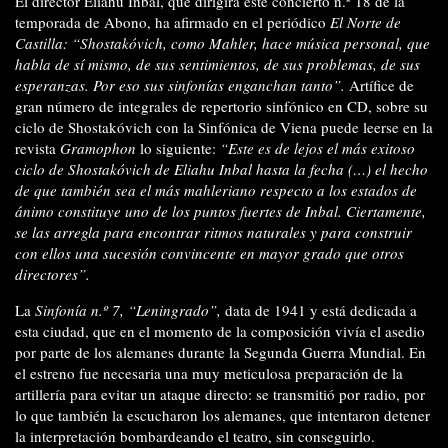
El director Eliahu Inbal, que dirigirá este concierto n.º 18 de la
temporada de Abono, ha afirmado en el periódico
El Norte de
Castilla:
“Shostakóvich, como Mahler, hace música personal, que
habla de sí mismo, de sus sentimientos, de sus problemas, de sus
esperanzas. Por eso sus sinfonías enganchan tanto”.
Artífice de
gran número de integrales de repertorio sinfónico en CD, sobre su
ciclo de Shostakóvich con la Sinfónica de Viena puede leerse en la
revista
Gramophon
lo siguiente:
“Este es de lejos el más exitoso
ciclo de Shostakóvich de Eliahu Inbal hasta la fecha (…) el hecho
de que también sea el más mahleriano respecto a los estados de
ánimo constituye uno de los puntos fuertes de Inbal. Ciertamente,
se las arregla para encontrar ritmos naturales y para construir
con ellos una sucesión convincente en mayor grado que otros
directores”.
La
Sinfonía n.º 7, “Leningrado”,
data de 1941 y está dedicada a
esta ciudad, que en el momento de la composición vivía el asedio
por parte de los alemanes durante la Segunda Guerra Mundial. En
el estreno fue necesaria una muy meticulosa preparación de la
artillería para evitar un ataque directo: se transmitió por radio, por
lo que también la escucharon los alemanes, que intentaron detener
la interpretación bombardeando el teatro, sin conseguirlo.