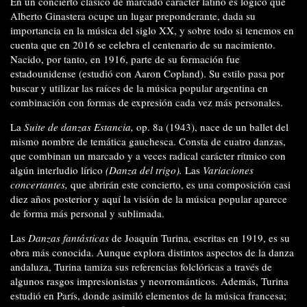
En un concierto clásico de marcado carácter latino es lógico que
Alberto Ginastera ocupe un lugar preponderante, dada su
importancia en la música del siglo XX, y sobre todo si tenemos en
cuenta que en 2016 se celebra el centenario de su nacimiento.
Nacido, por tanto, en 1916, parte de su formación fue
estadounidense (estudió con Aaron Copland). Su estilo pasa por
buscar y utilizar las raíces de la música popular argentina en
combinación con formas de expresión cada vez más personales.
La
Suite de danzas Estancia,
op. 8a (1943), nace de un ballet del
mismo nombre de temática gauchesca. Consta de cuatro danzas,
que combinan un marcado y a veces radical carácter rítmico con
algún interludio lírico
(Danza del trigo).
Las
Variaciones
concertantes,
que abrirán este concierto, es una composición casi
diez años posterior y aquí la visión de la música popular aparece
de forma más personal y sublimada.
Las
Danzas fantásticas
de Joaquín Turina, escritas en 1919, es su
obra más conocida. Aunque explora distintos aspectos de la danza
andaluza, Turina tamiza sus referencias folclóricas a través de
algunos rasgos impresionistas y neorrománticos. Además, Turina
estudió en París, donde asimiló elementos de la música francesa;