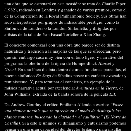
una obra que se estrenará en esta ocasión: se trata de Charlie Piper
(1982), radicado en Londres y ganador de varios premios, como el
de la Competición de la Royal Philharmonic Society. Sus obras han
sido interpretadas por grupos de indiscutible prestigio, como la
Sinfónica de Londres o la London Sinfonietta, y dirigidas por
artistas de la talla de Yan Pascal Tortelier o Xian Zhang.
El concierto comenzará con una obra que parece ser de distinta
naturaleza y tradición a la mayoría de las que se ofrecerán, pero
que sin embargo casa muy bien con el tono ligero y narrativo del
programa: la obertura de la ópera de Humperdinck
Hansel y
Gretel.
En una línea distinta dentro de unas funciones parecidas, el
poema sinfónico
En Saga
de Sibelius posee un carácter evocador y
reminiscente. Y, para terminar el concierto, un ejemplo de la
música narrativa actual por excelencia:
Aventuras en la Tierra,
de
John Williams, extraída de la banda sonora de la película
E.T.
De Andrew Gourlay el crítico Emiliano Allende a escrito:
“Posee
una técnica notable que se aprecia en el modo de distinguir los
planos sonoros, buscando la claridad y el equilibrio”
(El Norte de
Castilla).
Si a esto le unimos su dinamismo y entusiasmo podemos
pensar en una gran capacidad del director británico para insuflar