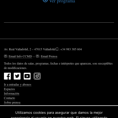
Ver programa
Av. Real Valladolid, 2 – 47015 Valladolid
: +34 983 385 604
:
Email Info CCMD
–
:
Email Prensa
Todos los datos de salas, programas, fechas e intérpretes que aparecen, son susceptibles
de modificaciones.
Ir a entradas y abonos
Espacios
Información
Contacto
Sobre prensa
Política de Privacidad
Política de Cookies
Utilizamos cookies para asegurar que damos la mejor
Accesibilidad Web
experiencia al usuario en nuestra web. Si sigues utilizando