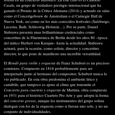
Casals, un grupo de verdadero prestigio internacional que ha
ganado el Premio de la Crítica Alemana (2014) y actuado en salas
como el Concertgebouw de Ámsterdam o el Carnegie Hall de
Nueva York, así como en los más conocidos festivales (Salzburgo,
Lucerna, Bath, Schleswig-Holstein…). Por su parte, Daniel
Stabrawa presenta unas brillantísimas credenciales como
concertino de la Filarmónica de Berlín desde los años 80 –época
del mítico Herbert von Karajan– hasta la actualidad. Stabrawa
actuará, para la ocasión, como solista, director y concertino
director, lo que pone de manifiesto una increíble versatilidad.
El
Rondó para violín y orquesta
de Franz Schubert es un precioso
comienzo. Compuesto en 1816 probablemente para ser
interpretado junto al hermano del compositor, Schubert nunca lo
vio publicado. En esta obra predomina el ambiente lírico y
cantábile, que tampoco es ajeno al clima que transmite el
Concierto para cuarteto y orquesta
de Martinu, obra compuesta
en 1931 para el histórico Cuarteto Pro Arte y que adopta la forma
del
concerto grosso
, aunque los instrumentos del grupo solista
dialogan con los de la orquesta como si fueran uno solo, y no un
conjunto de individualidades.