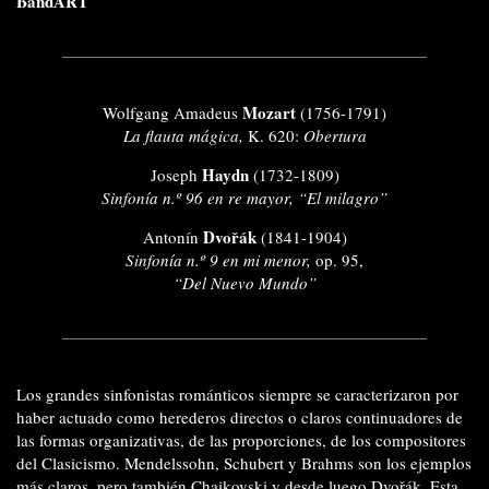
BandART
Mozart
Wolfgang Amadeus
(1756-1791)
La flauta mágica,
K. 620
:
Obertura
Haydn
Joseph
(1732-1809)
Sinfonía n.º 96 en re mayor, “El milagro”
Dvořák
Antonín
(1841-1904)
Sinfonía n.º 9 en mi menor,
op. 95,
“Del Nuevo Mundo”
Los grandes sinfonistas románticos siempre se caracterizaron por
haber actuado como herederos directos o claros continuadores de
las formas organizativas, de las proporciones, de los compositores
del Clasicismo. Mendelssohn, Schubert y Brahms son los ejemplos
más claros, pero también Chaikovski y desde luego Dvořák. Esta