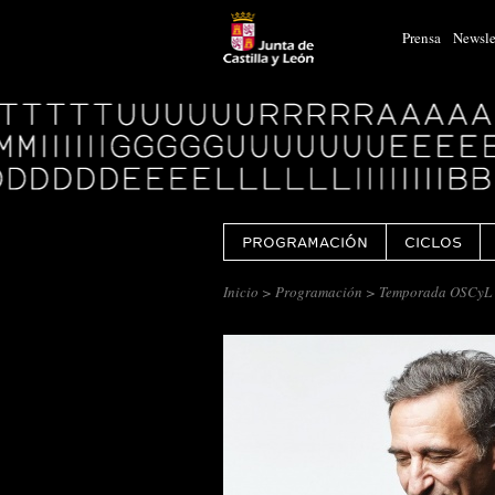
Prensa
Newsle
Logo
Centro
Cultural
Miguel
Delibes
PROGRAMACIÓN
CICLOS
Inicio
>
Programación
> Temporada OSCyL 