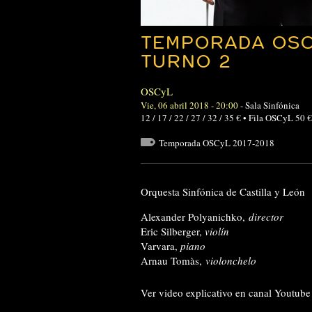
TEMPORADA OSC
TURNO 2
OSCyL
Vie, 06 abril 2018 - 20:00
-
Sala Sinfónica
12 / 17 / 22 / 27 / 32 / 35 € • Fila OSCyL 5
Temporada OSCyL 2017-2018
Orquesta Sinfónica de Castilla y León
Alexander Polyanichko,
director
Eric Silberger,
v
iolín
Varvara,
piano
Arnau Tomàs,
violonchelo
Ver video explicativo en canal Youtu