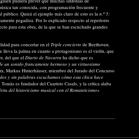
alguien pudiera prever que muchas sinfonías de
música tan conocida, con programación frecuente y
l público. Quizá el ejemplo más claro de esto es la
n.º 5:
amente pegadiza. Por lo explicado respecto al repertorio
ecto para esta obra, de la que se han escuchado grandes
ilidad para concertar en el
Triple concierto
de Beethoven.
 se lleva la palma en cuanto a protagonismo es el violín, que
er, del que el
Diario de Navarra
ha dicho que es
 de un sonido
francamente hermoso y un virtuosismo
ara, Markus Hinterhäuser, miembro del Jurado del Concurso
os y sin palabras escuchamos cómo esta chica hace
u Tomàs es fundador del Cuarteto Casals, y la crítica alaba
íritu del historicismo musical con el Romanticismo»