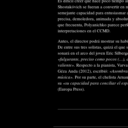
Es difícil creer que hace poco tiempo 
Shostakóvich se fueran a convertir en 
semejante capacidad para entusiasmar a
precisa, demoledora, animada y absolut
que frecuenta, Polyanichko parece perf
interpretaciones en el CCMD.
Antes, el director podrá mostrar su hab
De entre sus tres solistas, quizá el que
sonará en el arco del joven Eric Silberg
«fulgurante, preciso como pocos (…),
valiente».
Respecto a la pianista, Varv
Géza Anda (2012), escribió:
«Asombrad
música».
Por su parte, el chelista Arna
su
«su capacidad para conciliar el esp
(Europa Press).