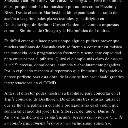
Shostakóvich, Prokófiev, Stravinski, Músorgski… Pero no solo de
ellos, porque también ha transitado por autores como Puccini y
Bizet. Desde el teatro Mariinski ha ido expandiendo su radio de
acción a las principales plazas teatrales, y ha dirigido en la
Deutsche Oper de Berlín o Covent Garden, así como a orquestas
como la Sinfónica de Chicago y la Filarmónica de Londres.
Es difícil creer que hace poco tiempo alguien pudiera prever que
muchas sinfonías de Shostakóvich se fueran a convertir en música
tan conocida, con programación frecuente y semejante capacidad
para entusiasmar al público. Quizá el ejemplo más claro de esto es
la
n.º 5:
precisa, demoledora, animada y absolutamente pegadiza.
Por lo explicado respecto al repertorio que frecuenta, Polyanichko
parece perfecto para esta obra, de la que se han escuchado grandes
interpretaciones en el CCMD.
Antes, el director podrá mostrar su habilidad para concertar en el
Triple concierto
de Beethoven. De entre sus tres solistas, quizá el
que se lleva la palma en cuanto a protagonismo es el violín, que
sonará en el arco del joven Eric Silberger, del que el
Diario de
Navarra
ha dicho que es
«fulgurante, preciso como pocos (…), de
un sonido
francamente hermoso y un virtuosismo valiente».