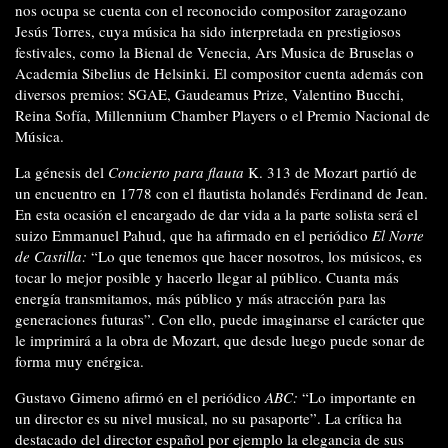
nos ocupa se cuenta con el reconocido compositor zaragozano
Jesús Torres, cuya música ha sido interpretada en prestigiosos
festivales, como la Bienal de Venecia, Ars Musica de Bruselas o
Academia Sibelius de Helsinki. El compositor cuenta además con
diversos premios: SGAE, Gaudeamus Prize, Valentino Bucchi,
Reina Sofía, Millennium Chamber Players o el Premio Nacional de
Música.
La génesis del
Concierto para flauta
K. 313 de Mozart partió de
un encuentro en 1778 con el flautista holandés Ferdinand de Jean.
En esta ocasión el encargado de dar vida a la parte solista será el
suizo Emmanuel Pahud, que ha afirmado en el periódico
El Norte
de Castilla:
“Lo que tenemos que hacer nosotros, los músicos, es
tocar lo mejor posible y hacerlo llegar al público. Cuanta más
energía transmitamos, más público y más atracción para las
generaciones futuras”. Con ello, puede imaginarse el carácter que
le imprimirá a la obra de Mozart, que desde luego puede sonar de
forma muy enérgica.
Gustavo Gimeno afirmó en el periódico
ABC:
“Lo importante en
un director es su nivel musical, no su pasaporte”. La crítica ha
destacado del director español por ejemplo la elegancia de sus