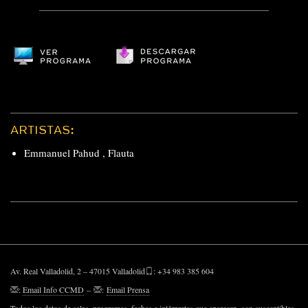
ARTISTAS:
Emmanuel Pahud
,
Flauta
Av. Real Valladolid, 2 – 47015 Valladolid
: +34 983 385 604
:
Email Info CCMD
–
:
Email Prensa
Todos los datos de salas, programas, fechas e intérpretes que aparecen, son susceptibles