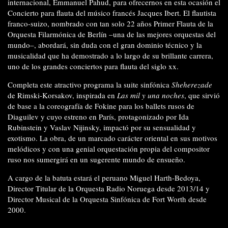
internacional, Emmanuel Pahud, para ofrecernos en esta ocasión el
Concierto para flauta del músico francés Jacques Ibert. El flautista
franco-suizo, nombrado con tan solo 22 años Primer Flauta de la
Orquesta Filarmónica de Berlín –una de las mejores orquestas del
mundo–, abordará, sin duda con el gran dominio técnico y la
musicalidad que ha demostrado a lo largo de su brillante carrera,
uno de los grandes conciertos para flauta del siglo xx.
Completa este atractivo programa la suite sinfónica
Sheherezade
de Rimski-Korsakov, inspirada en
Las mil y una noches
, que sirvió
de base a la coreografía de Fokine para los ballets rusos de
Diaguilev y cuyo estreno en París, protagonizado por Ida
Rubinstein y Vaslav Nijinsky, impactó por su sensualidad y
exotismo. La obra, de un marcado carácter oriental en sus motivos
melódicos y con una genial orquestación propia del compositor
ruso nos sumergirá en un sugerente mundo de ensueño.
A cargo de la batuta estará el peruano Miguel Harth-Bedoya,
Director Titular de la Orquesta Radio Noruega desde 2013/14 y
Director Musical de la Orquesta Sinfónica de Fort Worth desde
2000.