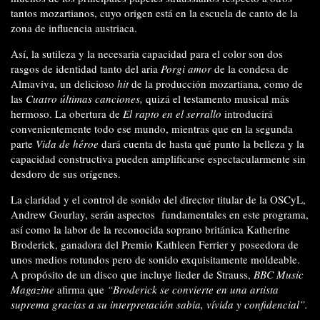
tantos mozartianos, cuyo origen está en la escuela de canto de la
zona de influencia austriaca.
Así, la sutileza y la necesaria capacidad para el color son dos
rasgos de identidad tanto del aria
Porgi amor
de la condesa de
Almaviva, un delicioso
hit
de la producción mozartiana, como de
las
Cuatro últimas canciones,
quizá el testamento musical más
hermoso. La obertura de
El rapto en el serrallo
introducirá
convenientemente todo ese mundo, mientras que en la segunda
parte
Vida de héroe
dará cuenta de hasta qué punto la belleza y la
capacidad constructiva pueden amplificarse espectacularmente sin
desdoro de sus orígenes.
La claridad y el control de sonido del director titular de la OSCyL,
Andrew Gourlay, serán aspectos
fundamentales en este programa,
así como la labor de la reconocida soprano británica Katherine
Broderick, ganadora del Premio Kathleen Ferrier y poseedora de
unos medios rotundos pero de sonido exquisitamente moldeable.
A propósito de un disco que incluye lieder de Strauss,
BBC Music
Magazine
afirma que
“Broderick se convierte en una artista
suprema gracias a su interpretación sabia, vívida y confidencial”.