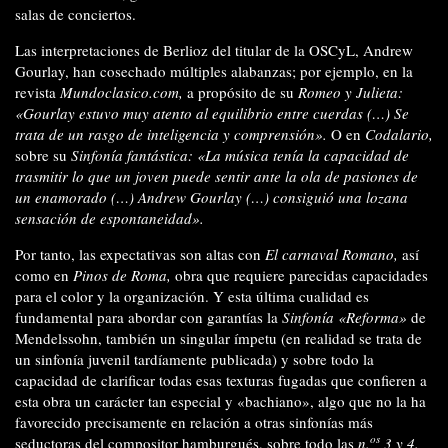
salas de conciertos.
Las interpretaciones de Berlioz del titular de la OSCyL, Andrew
Gourlay, han cosechado múltiples alabanzas; por ejemplo, en la
revista
Mundoclasico.com,
a propósito de su
Romeo y Julieta:
«Gourlay estuvo muy atento al equilibrio entre cuerdas (…) Se
trata de un rasgo de inteligencia y comprensión».
O en
Codalario,
sobre su
Sinfonía fantástica:
«La música tenía la capacidad de
trasmitir lo que un joven puede sentir ante la ola de pasiones de
un enamorado (…) Andrew Gourlay (…) consiguió una lozana
sensación de espontaneidad».
Por tanto, las expectativas son altas con
El carnaval Romano,
así
como en
Pinos de Roma,
obra que requiere parecidas capacidades
para el color y la organización. Y esta última cualidad es
fundamental para abordar con garantías la
Sinfonía «Reforma»
de
Mendelssohn,
también un singular ímpetu (en realidad se trata de
un sinfonía juvenil tardíamente publicada) y sobre todo la
capacidad de clarificar todas esas texturas fugadas que confieren a
esta obra un carácter tan especial y «bachiano», algo que no la ha
favorecido precisamente en relación a otras sinfonías más
os
seductoras del compositor hamburgués, sobre todo las
n.
3 y 4.