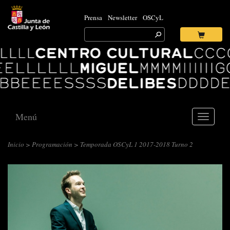
Prensa
Newsletter
OSCyL
Search
for:
Ok
Logo
Centro
Cultural
Miguel
Delibes
Menú
Toggle
navigati
Inicio
>
Programación
> Temporada OSCyL 1 2017-2018 Turno 2