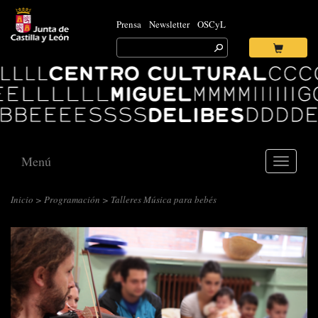
Prensa
Newsletter
OSCyL
Search
for:
Ok
Logo
Centro
Cultural
Miguel
Delibes
Menú
Toggle
navigati
Inicio
>
Programación
> Talleres Música para bebés