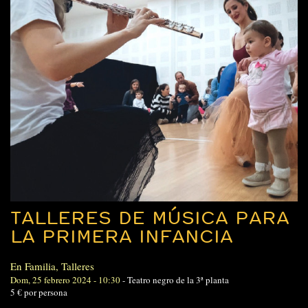
TALLERES DE MÚSICA PARA
LA PRIMERA INFANCIA
En Familia
,
Talleres
Dom, 25 febrero 2024 - 10:30
-
Teatro negro de la 3ª planta
5 € por persona