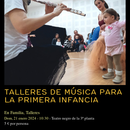
TALLERES DE MÚSICA PARA
LA PRIMERA INFANCIA
En Familia
,
Talleres
Dom, 21 enero 2024 - 10:30
-
Teatro negro de la 3ª planta
5 € por persona