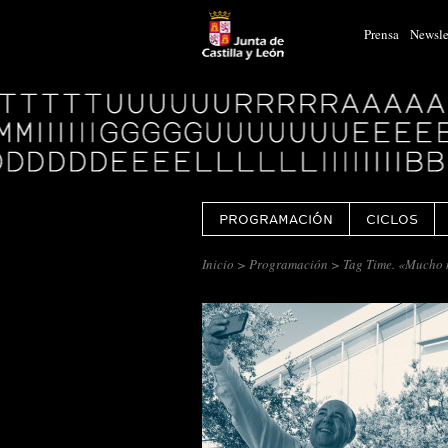
Prensa
Newsle
Logo
Centro
Cultural
Miguel
Delibes
PROGRAMACIÓN
CICLOS
Inicio
>
Programación
> Tag Time. «Mucho 