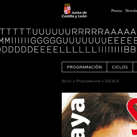
Prensa
Newsle
Logo
Centro
Cultural
Miguel
Delibes
PROGRAMACIÓN
CICLOS
Inicio
>
Programación
> SóLALA