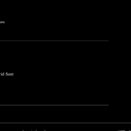
ara
vid Sant