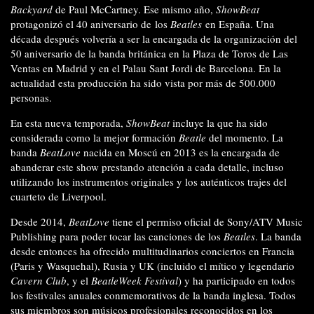
Backyard
de Paul McCartney. Ese mismo año,
ShowBeat
protagonizó el 40 aniversario de los
Beatles
en España. Una
década después volvería a ser la encargada de la organización del
50 aniversario de la banda británica en la Plaza de Toros de Las
Ventas en Madrid y en el Palau Sant Jordi de Barcelona. En la
actualidad esta producción ha sido vista por más de 500.000
personas.
En esta nueva temporada,
ShowBeat
incluye la que ha sido
considerada como la mejor formación
Beatle
del momento. La
banda
BeatLove
nacida en Moscú en 2013 es la encargada de
abanderar este show prestando atención a cada detalle, incluso
utilizando los instrumentos originales y los auténticos trajes del
cuarteto de Liverpool.
Desde 2014,
BeatLove
tiene el permiso oficial de Sony/ATV Music
Publishing para poder tocar las canciones de los
Beatles
. La banda
desde entonces ha ofrecido multitudinarios conciertos en Francia
(Paris y Wasquehal), Rusia y UK (incluido el mítico y legendario
Cavern Club
, y el
BeatleWeek Festival
) y ha participado en todos
los festivales anuales conmemorativos de la banda inglesa. Todos
sus miembros son músicos profesionales reconocidos en los