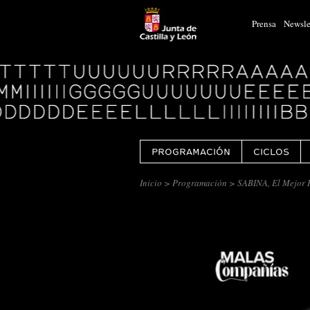
Prensa
Newsle
Logo
Centro
Cultural
Miguel
Delibes
PROGRAMACIÓN
CICLOS
Inicio
>
Programación
> SABINA, El Mejor