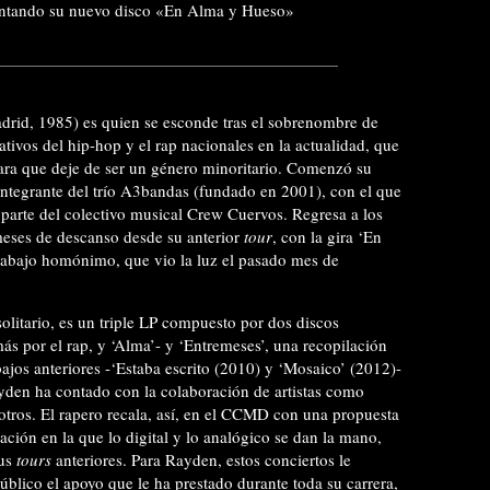
o su nuevo disco «En Alma y Hueso»
drid, 1985) es quien se esconde tras el sobrenombre de
ativos del hip-hop y el rap nacionales en la actualidad, que
para que deje de ser un género minoritario. Comenzó su
ntegrante del trío A3bandas (fundado en 2001), con el que
parte del colectivo musical Crew Cuervos. Regresa a los
 meses de descanso desde su anterior
tour
, con la gira ‘En
trabajo homónimo, que vio la luz el pasado mes de
solitario, es un triple LP compuesto por dos discos
más por el rap, y ‘Alma’- y ‘Entremeses’, una recopilación
bajos anteriores -‘Estaba escrito (2010) y ‘Mosaico’ (2012)-
ayden ha contado con la colaboración de artistas como
tros. El rapero recala, así, en el CCMD con una propuesta
ción en la que lo digital y lo analógico se dan la mano,
sus
tours
anteriores. Para Rayden, estos conciertos le
público el apoyo que le ha prestado durante toda su carrera,