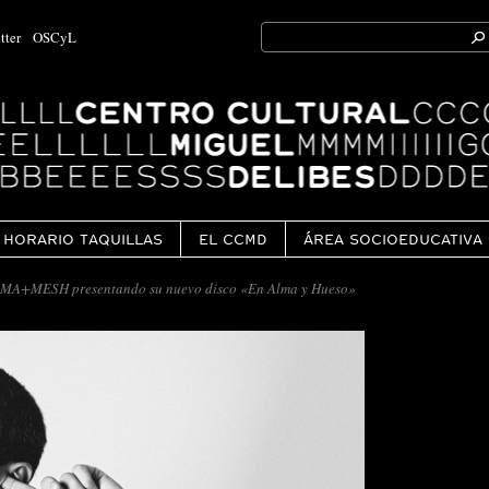
Search
tter
OSCyL
for:
Ok
HORARIO TAQUILLAS
EL CCMD
ÁREA SOCIOEDUCATIVA
MESH presentando su nuevo disco «En Alma y Hueso»