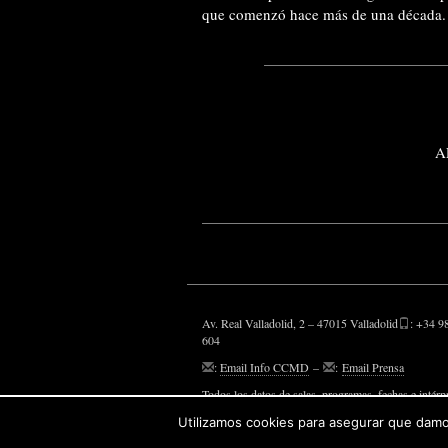
que comenzó hace más de una década.
A
Av. Real Valladolid, 2 – 47015 Valladolid
: +34 9
604
:
Email Info CCMD
–
:
Email Prensa
Todos los datos de salas, programas, fechas e intérp
aparecen, son susceptibles de modificaciones.
Utilizamos cookies para asegurar que damos