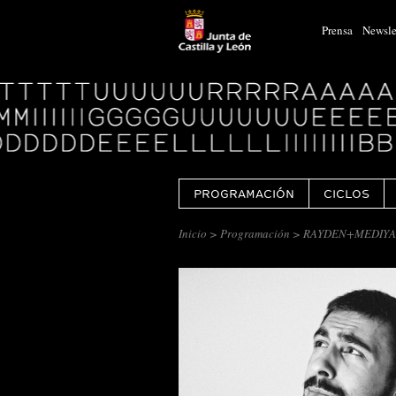
Prensa
Newsle
Logo
Centro
Cultural
Miguel
Delibes
PROGRAMACIÓN
CICLOS
Inicio
>
Programación
> RAYDEN+MEDIYAMA+