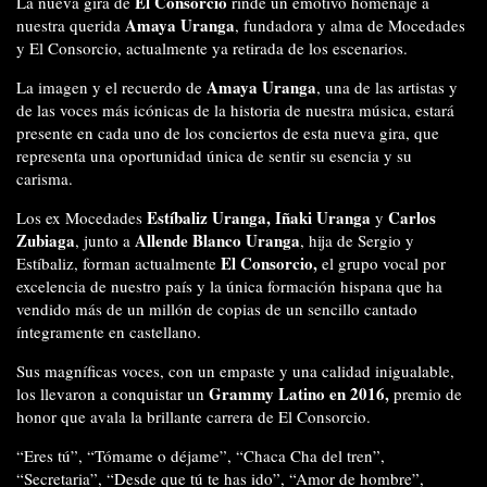
El Consorcio
La nueva gira de
rinde un emotivo homenaje a
Amaya Uranga
nuestra querida
, fundadora y alma de Mocedades
y El Consorcio, actualmente ya retirada de los escenarios.
Amaya Uranga
La imagen y el recuerdo de
, una de las artistas y
de las voces más icónicas de la historia de nuestra música, estará
presente en cada uno de los conciertos de esta nueva gira, que
representa una oportunidad única de sentir su esencia y su
carisma.
Estíbaliz Uranga, Iñaki Uranga
Carlos
Los ex Mocedades
y
Zubiaga
Allende Blanco Uranga
, junto a
, hija de Sergio y
El Consorcio,
Estíbaliz, forman actualmente
el grupo vocal por
excelencia de nuestro país y la única formación hispana que ha
vendido más de un millón de copias de un sencillo cantado
íntegramente en castellano.
Sus magníficas voces, con un empaste y una calidad inigualable,
Grammy Latino en 2016,
los llevaron a conquistar un
premio de
honor que avala la brillante carrera de El Consorcio.
“Eres tú”, “Tómame o déjame”, “Chaca Cha del tren”,
“Secretaria”, “Desde que tú te has ido”, “Amor de hombre”,