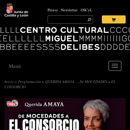
Prensa
Newsletter
OSCyL
Search
for:
Ok
Logo
Centro
Cultural
Miguel
Delibes
Menú
Toggle
navigati
Inicio
>
Programación
> QUERIDA AMAYA…, De MOCEDADES a EL
CONSORCIO