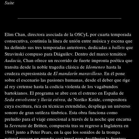
Suite
Elim Chan, directora asociada de la OSCyL por cuarta temporada
consecutiva, continúa la línea de unión entre música y escena que
ha definido sus tres temporadas anteriores, dedicadas a
ballets
que
Stravinski compuso para Diáguilev. Dentro del marco temático
Audacia,
Chan ofrece un recorrido de fuerte impronta poética que
transita desde la noble tragedia clásica de
Idomeneo
hasta la
crudeza expresionista de
El mandarín maravilloso.
En él pone
sobre el escenario las pasiones humanas, desde el deber que rige
al rey cretense hasta la codicia violenta de los vagabundos
bartokianos. El programa se abre con el estreno en España de
Seda envolvente y lluvia etérea,
de Noriko Koide, compositora
cuya escritura, rica en técnicas extendidas, despliega un universo
sonoro de gran sutileza tímbrica. Esta obra funciona como
preludio para el viaje emocional a través de la noche que encarna
la
Serenata
de Britten, compuesta tras su regreso a Inglaterra en
1943 junto a Peter Pears, en la que los sonidos de la trompa
natural evocan un mundo casi irreal para desdibujar la frontera