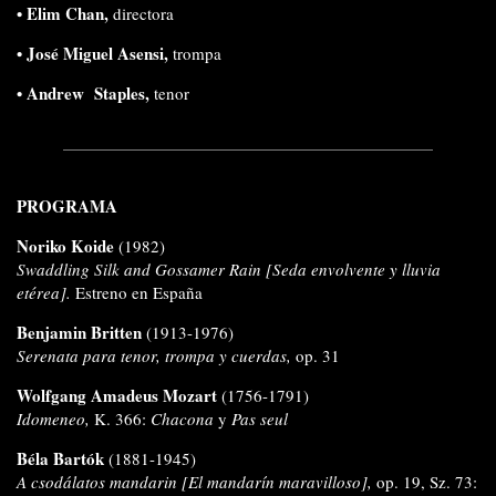
•
Elim Chan,
directora
• José Miguel Asensi
,
trompa
• Andrew Staples
,
tenor
PROGRAMA
Noriko Koide
(1982)
Swaddling Silk and Gossamer Rain [Seda envolvente y lluvia
etérea].
Estreno en España
Benjamin Britten
(1913-1976)
Serenata para tenor, trompa y cuerdas,
op. 31
Wolfgang Amadeus Mozart
(1756-1791)
Idomeneo,
K. 366:
Chacona
y
Pas seul
Béla Bartók
(1881-1945)
A csodálatos mandarin [El mandarín maravilloso],
op. 19, Sz. 73: