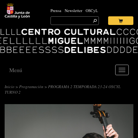
Prensa
Newsletter
OSCyL
Search
for:
Ok
Logo
Centro
Cultural
Miguel
Delibes
Menú
Toggle
navigati
Inicio
>
Programación
> PROGRAMA 2 TEMPORADA 23-24 OSCYL
TURNO 2