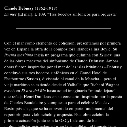
Claude Debussy
(1862-1918)
La mer
[El mar], L 109, “Tres bocetos sinfónicos para orquesta”
Con el mar como elemento de cohesión, presentamos por primera
vez en España la obra de la compositora irlandesa Ina Boyle. Su
Poema marítimo
inicia un programa que culmina con
El mar
, una
de las obras maestras del sinfonismo de Claude Debussy. Ambas
obras fueron inspiradas por el mar de las islas británicas –Debussy
concluyó sus tres bo
cetos sinfónicos en el Grand Hotel de
Eastbourne (Sussex), divisando el canal de la Mancha–, pero el
viaje marítimo se extiende desde el Valhalla que Richard Wagner
evocó en
El oro del Rin
hasta aquel imaginario “mundo lejano”
que refleja Henri Dutilleux en su concierto -inspirado por la poesía
de Charles Baudelaire y compuesto para el célebre Mstislav
Rostropóvich-, que se ha convertido en parte fundamental del
repertorio para violonchelo y orquesta. Esta obra celebra la
primera actuación junto con la OSCyL de uno de los
violonchelistas más aclamados en la actualidad: el francés Jean-