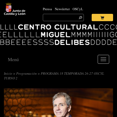
Prensa
Newsletter
OSCyL
Search
for:
Ok
Logo
Centro
Cultural
Miguel
Delibes
Menú
Toggle
navigati
Inicio
>
Programación
> PROGRAMA 18 TEMPORADA 26-27 OSCYL
TURNO 2