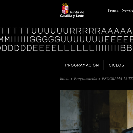
Prensa
Newsle
Logo
Centro
Cultural
Miguel
Delibes
PROGRAMACIÓN
CICLOS
Inicio
>
Programación
> PROGRAMA 15 TE