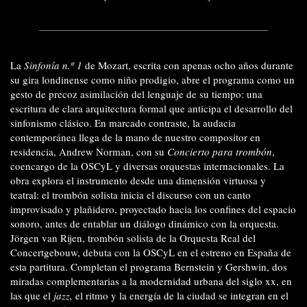
La
Sinfonía n.º 1
de Mozart, escrita con apenas ocho años durante
su gira londinense como niño prodigio, abre el programa como un
gesto de precoz asimilación del lenguaje de su tiempo: una
escritura de clara arquitectura formal que anticipa el desarrollo del
sinfonismo clásico. En marcado contraste, la audacia
contemporánea llega de la mano de nuestro compositor en
residencia, Andrew Norman, con su
Concierto para trombón
,
coencargo de la OSCyL y diversas orquestas internacionales. La
obra explora el instrumento desde una dimensión virtuosa y
teatral: el trombón solista inicia el discurso con un canto
improvisado y plañidero, proyectado hacia los confines del espacio
sonoro, antes de entablar un diálogo dinámico con la orquesta.
Jörgen van Rijen, trombón solista de la Orquesta Real del
Concertgebouw, debuta con la OSCyL en el estreno en España de
esta partitura. Completan el programa Bernstein y Gershwin, dos
miradas complementarias a la modernidad urbana del siglo
xx
, en
las que el
jazz,
el ritmo y la energía de la ciudad se integran en el