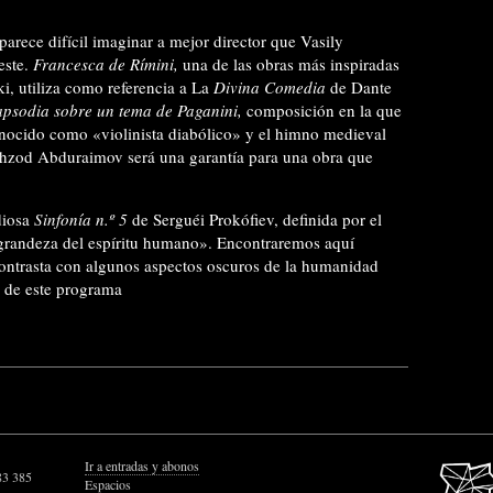
rece difícil imaginar a mejor director que Vasily
este.
Francesca de Rímini,
una de las obras más inspiradas
i, utiliza como referencia a La
Divina Comedia
de Dante
psodia sobre un tema de Paganini,
composición en la que
nocido como «violinista diabólico» y el himno medieval
hzod Abduraimov será una garantía para una obra que
diosa
Sinfonía n.º 5
de Serguéi Prokófiev, definida por el
 grandeza del espíritu humano». Encontraremos aquí
 contrasta con algunos aspectos oscuros de la humanidad
te de este programa
Ir a entradas y abonos
83 385
Espacios