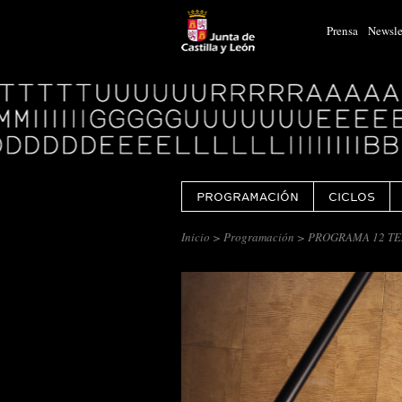
Prensa
Newsle
Logo
Centro
Cultural
Miguel
Delibes
PROGRAMACIÓN
CICLOS
Inicio
>
Programación
> PROGRAMA 12 TE