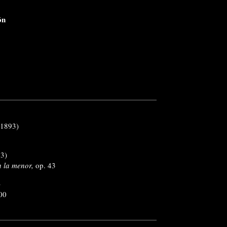
ón
-1893)
3)
n la menor,
op. 43
)
00