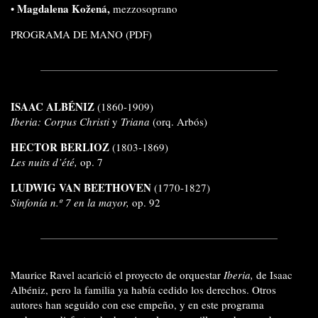
Magdalena Kožená,
•
mezzosoprano
PROGRAMA DE MANO (PDF)
ISAAC ALBÉNIZ
(1860-1909)
Iberia: Corpus Christi
y
Triana
(orq. Arbós)
HECTOR BERLIOZ
(1803-1869)
Les nuits d’été,
op. 7
LUDWIG VAN BEETHOVEN
(1770-1827)
Sinfonía n.º 7 en la mayor,
op. 92
Maurice Ravel acarició el proyecto de orquestar
Iberia,
de Isaac
Albéniz, pero la familia ya había cedido los derechos. Otros
autores han seguido con ese empeño, y en este programa