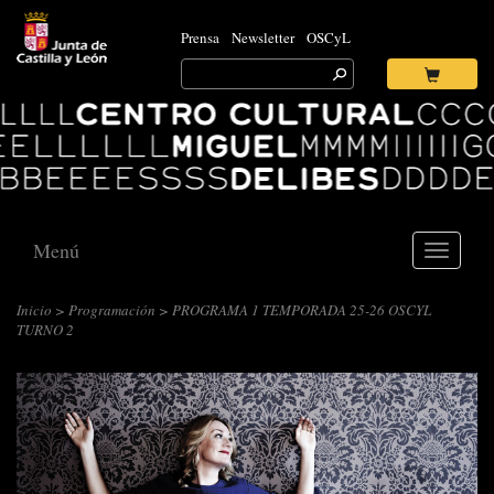
Prensa
Newsletter
OSCyL
Search
for:
Ok
Logo
Centro
Cultural
Miguel
Delibes
Menú
Toggle
navigati
Inicio
>
Programación
> PROGRAMA 1 TEMPORADA 25-26 OSCYL
TURNO 2