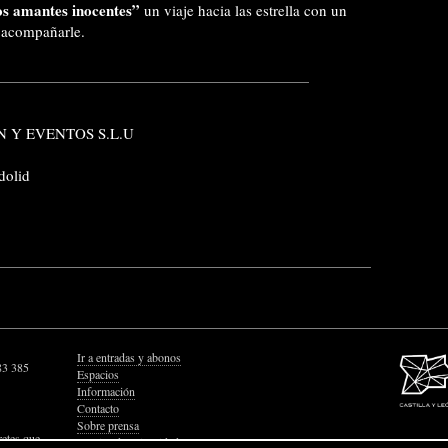
s amantes inocentes”
un viaje hacia las estrella con un
a acompañarle.
 Y EVENTOS S.L.U
dolid
Ir a entradas y abonos
83 385
Espacios
Información
Contacto
Sobre prensa
retes que
Política de Privacidad