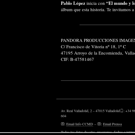
Pablo López
“El mundo y lo
inicia con
álbum que esta historia. Te invitamos 
PANDORA PRODUCCIONES IMAGEN
C/ Francisco de Vitoria nº 18, 1º C
47195 Arroyo de la Encomienda,
Valla
CIF: B-47581467
Av. Real Valladolid, 2 – 47015 Valladolid
: +34 9
604
:
Email Info CCMD
–
:
Email Prensa
Todos los datos de salas, programas, fechas e intérp