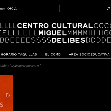
Search
tter
OSCyL
for:
Ok
HORARIO TAQUILLAS
EL CCMD
ÁREA SOCIOEDUCATIVA
undo y los amantes inocentes”