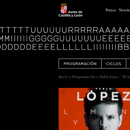
Prensa
Newsle
Logo
Centro
Cultural
Miguel
Delibes
PROGRAMACIÓN
CICLOS
Inicio
>
Programación
> Pablo López. “El m