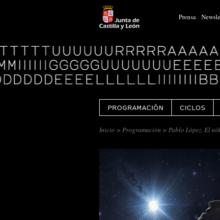
Prensa
Newsle
Logo
Centro
Cultural
Miguel
Delibes
PROGRAMACIÓN
CICLOS
Inicio
>
Programación
> Pablo López. El niñ