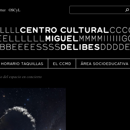
Search
tter
OSCyL
for:
Ok
HORARIO TAQUILLAS
EL CCMD
ÁREA SOCIOEDUCATIVA
o del espacio en concierto