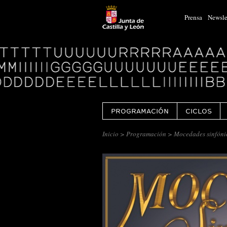
Prensa
Newsle
Logo
Centro
Cultural
Miguel
Delibes
PROGRAMACIÓN
CICLOS
Inicio
>
Programación
> Mocedades sinfóni