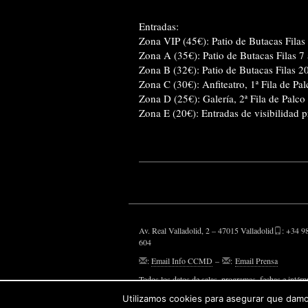
Entradas:
Zona VIP (45€): Patio de Butacas Filas 
Zona A (35€): Patio de Butacas Filas 7
Zona B (32€): Patio de Butacas Filas 20
Zona C (30€): Anfiteatro, 1ª Fila de Pal
Zona D (25€): Galería, 2ª Fila de Palco
Zona E (20€): Entradas de visibilidad p
Av. Real Valladolid, 2 – 47015 Valladolid
: +34 9
604
:
Email Info CCMD
–
:
Email Prensa
Todos los datos de salas, programas, fechas e intérp
aparecen, son susceptibles de modificaciones.
Utilizamos cookies para asegurar que damos