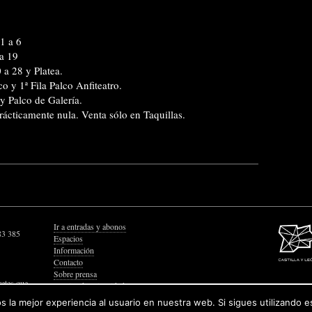
1 a 6
 a 19
 a 28 y Platea.
co y 1ª Fila Palco Anfiteatro.
 y Palco de Galería.
rácticamente nula. Venta sólo en Taquillas.
Ir a entradas y abonos
83 385
Espacios
Información
Contacto
Sobre prensa
retes que
Política de Privacidad
Política de Cookies
 la mejor experiencia al usuario en nuestra web. Si sigues utilizando 
Accesibilidad Web