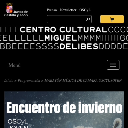
Prensa
Newsletter
OSCyL
Search
for:
Ok
Logo
Centro
Cultural
Miguel
Delibes
Menú
Toggle
navigati
Inicio
>
Programación
> MARATÓN MÚSICA DE CÁMARA OSCYL JOVEN