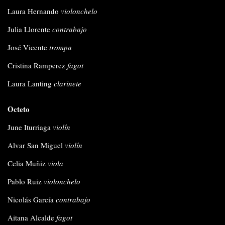
Laura Hernando
violonchelo
Julia Llorente
contrabajo
José Vicente
trompa
Cristina Ramperez
fagot
Laura Lanting
clarinete
Octeto
June Iturriaga
violín
Alvar San Miguel
violín
Celia Muñiz
viola
Pablo Ruiz
violonchelo
Nicolás García
contrabajo
Aitana Alcalde
fagot