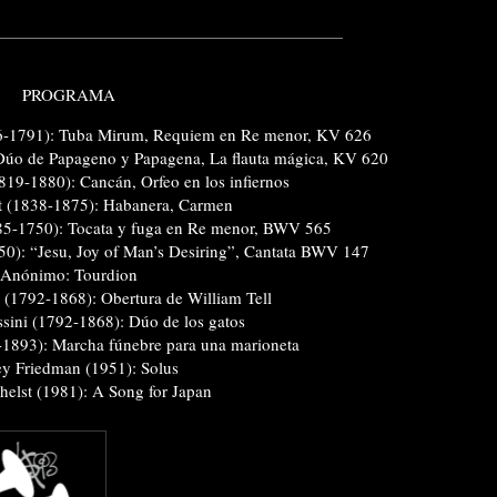
PROGRAMA
-1791): Tuba Mirum, Requiem en Re menor, KV 626
Dúo de Papageno y Papagena, La flauta mágica, KV 620
819-1880): Cancán, Orfeo en los infiernos
t (1838-1875): Habanera, Carmen
85-1750): Tocata y fuga en Re menor, BWV 565
0): “Jesu, Joy of Man’s Desiring”, Cantata BWV 147
Anónimo: Tourdion
 (1792-1868): Obertura de William Tell
sini (1792-1868): Dúo de los gatos
1893): Marcha fúnebre para una marioneta
ey Friedman (1951): Solus
helst (1981): A Song for Japan