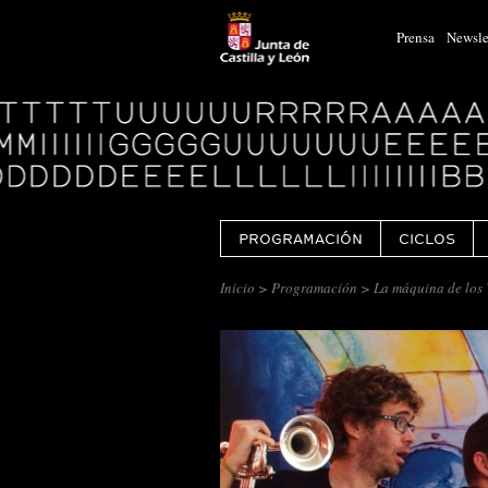
Prensa
Newsle
Logo
Centro
Cultural
Miguel
Delibes
PROGRAMACIÓN
CICLOS
Inicio
>
Programación
> La máquina de los 