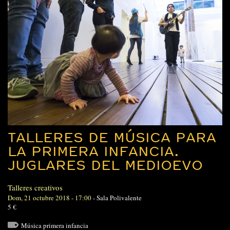
TALLERES DE MÚSICA PARA
LA PRIMERA INFANCIA.
JUGLARES DEL MEDIOEVO
Talleres creativos
Dom, 21 octubre 2018 - 17:00
-
Sala Polivalente
5 €
Música primera infancia