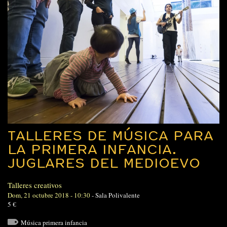
TALLERES DE MÚSICA PARA
LA PRIMERA INFANCIA.
JUGLARES DEL MEDIOEVO
Talleres creativos
Dom, 21 octubre 2018 - 10:30
-
Sala Polivalente
5 €
Música primera infancia