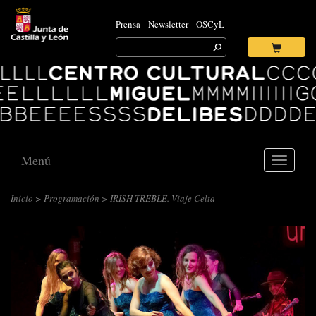
Prensa
Newsletter
OSCyL
Search
for:
Ok
Logo
Centro
Cultural
Miguel
Delibes
Menú
Toggle
navigati
Inicio
>
Programación
> IRISH TREBLE. Viaje Celta