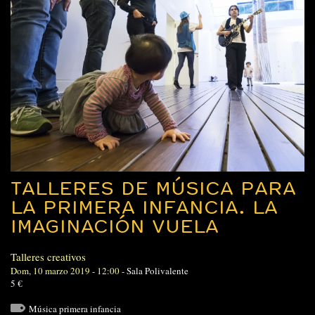
TALLERES DE MÚSICA PARA
LA PRIMERA INFANCIA. LA
IMAGINACIÓN VUELA
Talleres creativos
Dom, 10 marzo 2019 - 12:00
-
Sala Polivalente
5 €
Música primera infancia