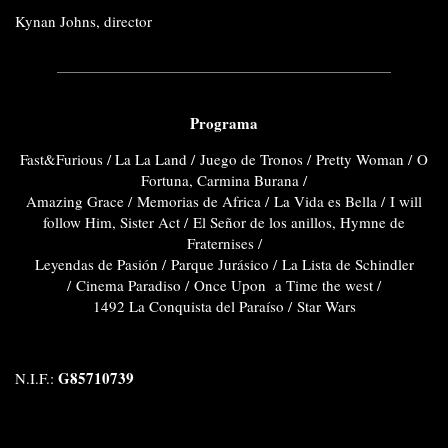
Kynan Johns, director
Programa
Fast&Furious /
La La Land /
Juego de Tronos /
Pretty Woman /
O
Fortuna, Carmina Burana /
Amazing Grace /
Memorias de Africa /
La Vida es Bella /
I will
follow Him, Sister Act /
El Señor de los anillos, Hymne de
Fraternises /
Leyendas de Pasión /
Parque Jurásico /
La Lista de Schindler
/
Cinema Paradiso /
Once Upon a Time the west /
1492 La Conquista del Paraíso /
Star Wars
G85710739
N.I.F.: