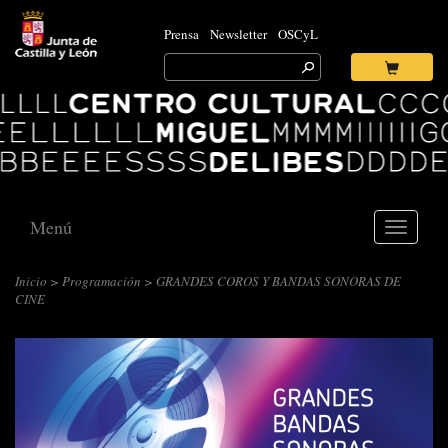
Prensa
Newsletter
OSCyL
Search
for:
Ok
Logo
Centro
Cultural
Miguel
Delibes
Menú
Toggle
navigati
Inicio
>
Programación
> GRANDES COROS Y BANDAS SONORAS DE
CINE