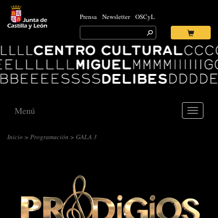
Prensa
Newsletter
OSCyL
Search
for:
Ok
Logo
Centro
Cultural
Miguel
Delibes
Menú
Toggle
navigati
Inicio
>
Programación
> GALA 3