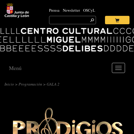
Prensa
Newsletter
OSCyL
Search
for:
Ok
Logo
Centro
Cultural
Miguel
Delibes
Menú
Toggle
navigati
Inicio
>
Programación
> GALA 2