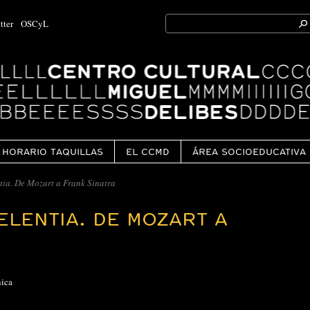
Search
tter
OSCyL
for:
Ok
HORARIO TAQUILLAS
EL CCMD
ÁREA SOCIOEDUCATIVA
ia. De Mozart a Frank Sinatra
LENTIA. DE MOZART A
nica