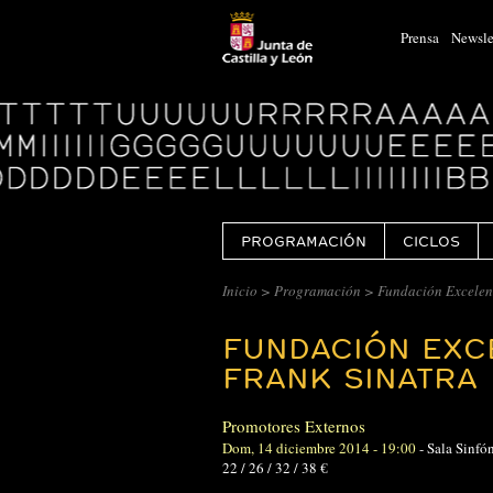
Prensa
Newsle
Logo
Centro
Cultural
Miguel
Delibes
PROGRAMACIÓN
CICLOS
Inicio
>
Programación
> Fundación Excelent
FUNDACIÓN EXCE
FRANK SINATRA
Promotores Externos
Dom, 14 diciembre 2014 - 19:00
-
Sala Sinfó
22 / 26 / 32 / 38 €