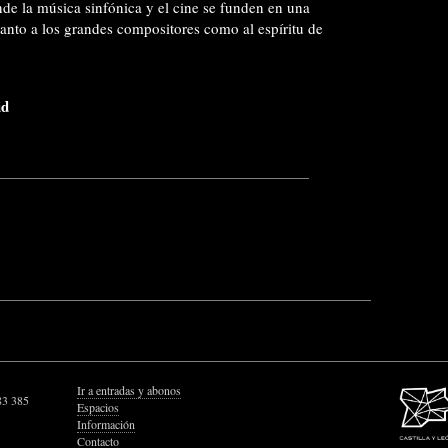
de la música sinfónica y el cine se funden en una
tanto a los grandes compositores como al espíritu de
id
Ir a entradas y abonos
83 385
Espacios
Información
Contacto