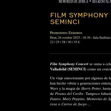
FILM SYMPHONY 
SEMINCI
Promotores Externos
Dom, 26 octubre 2025 - 18:30
-
Sala Sinfóni
22 / 25 / 28 / 30 / 35 €
Film Symphony Concert
se suma a cel
Valladolid (SEMINCI)
como un concier
Un viaje emocionante por algunas de la
han hecho vibrar a generaciones enteras
Wars
y la magia de
Harry Potter
, hast
de
Piratas del Caribe
. Tampoco faltar
Futuro
,
Mary Poppins
,
Memorias de Áf
rosa
o
Carros de fuego
…