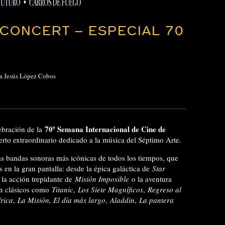
CONCERT – ESPECIAL 70
ca Jesús López Cobos
70ª Semana Internacional de Cine de
ebración de la
to extraordinario dedicado a la música del Séptimo Arte.
s bandas sonoras más icónicas de todos los tiempos, que
 en la gran pantalla: desde la épica galáctica de
Star
a la acción trepidante de
Misión Imposible
o la aventura
án clásicos como
Titanic
,
Los Siete Magníficos
,
Regreso al
rica
,
La Misión, El día más largo
,
Aladdin
,
La pantera