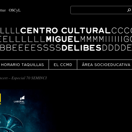
Search
tter
OSCyL
for:
Ok
HORARIO TAQUILLAS
EL CCMD
ÁREA SOCIOEDUCATIVA
cert – Especial 70 SEMINCI