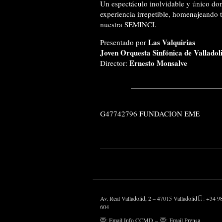
Un espectáculo inolvidable y único don
experiencia irrepetible, homenajeando 
nuestra SEMINCI.
Las Valquirias
Presentado por
Joven Orquesta Sinfónica de Valladol
Ernesto Monsalve
Director:
G47742796 FUNDACION EME
Av. Real Valladolid, 2 – 47015 Valladolid
: +34 9
604
:
Email Info CCMD
–
:
Email Prensa