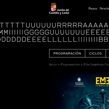
Prensa
Newsle
Logo
Centro
Cultural
Miguel
Delibes
PROGRAMACIÓN
CICLOS
Inicio
>
Programación
> Film Symphony Con