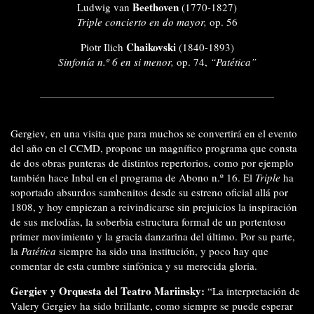
Beethoven
Ludwig van
(1770-1827)
Triple concierto en do mayor,
op. 56
Chaikovski
Piotr Ilich
(1840-1893)
Sinfonía n.º 6 en si menor,
op. 74,
“Patética”
Gergiev, en una visita que para muchos se convertirá en el evento
del año en el CCMD, propone un magnífico programa que consta
de dos obras punteras de distintos repertorios, como por ejemplo
también hace Inbal en el programa de Abono n.º 16. El
Triple
ha
soportado absurdos sambenitos desde su estreno oficial allá por
1808, y hoy empiezan a reivindicarse sin prejuicios la inspiración
de sus melodías, la soberbia estructura formal de un portentoso
primer movimiento y la gracia danzarina del último. Por su parte,
la
Patética
siempre ha sido una institución, y poco hay que
comentar de esta cumbre sinfónica y su merecida gloria.
Gergiev y Orquesta del Teatro Mariinsky:
“La interpretación de
Valery Gergiev ha sido brillante, como siempre se puede esperar