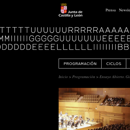
Prensa
Newsle
Logo
Centro
Cultural
Miguel
Delibes
PROGRAMACIÓN
CICLOS
Inicio
>
Programación
> Ensayo Abierto. Gi