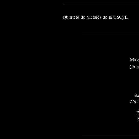
Quinteto de Metales de la OSCyL
Mal
Quin
Sa
Llui
E