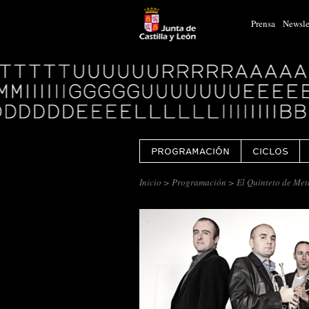
Prensa
Newsle
Logo
Centro
Cultural
Miguel
Delibes
PROGRAMACIÓN
CICLOS
Inicio
>
Programación
> El Quinteto de Met