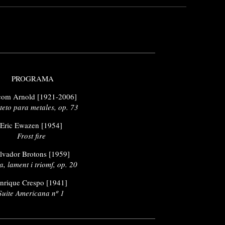
PROGRAMA
com Arnold [1921-2006]
teto para metales, op. 73
Eric Ewazen [1954]
Frost fire
lvador Brotons [1959]
ta, lament i triomf, op. 20
nrique Crespo [1941]
Suite Americana nº 1