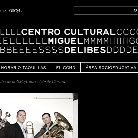
Search
tter
OSCyL
for:
Ok
HORARIO TAQUILLAS
EL CCMD
ÁREA SOCIOEDUCATIVA
ales de la OSCyL abre ciclo de Cámara