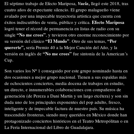
,
El séptimo trabajo de Efecto Mariposa,
Vuela
llegó este 2018, tras
cuatro años de expectante silencio. El grupo malagueño viene
avalado por una impecable trayectoria artística que cuenta con
Efecto Mariposa
éxitos indiscutibles de venta, público y crítica.
logró tener el récord de permanencia en listas de radio con su
“No me crees”
single
, y tuvieron otro enorme reconocimiento por
“El Mundo”
“Por
su versión del clásico
. Otro de sus temas,
quererte”,
sería Premio 40 a la Mejor Canción del Año, y la
“No me crees”
versión en inglés de
fue sintonía de la American´s
Cup.
Son varios los Nº 1 conseguido por este grupo nominado hasta en
dos ocasiones a mejor grupo nacional. Tienen a sus espaldas más
de ochocientos conciertos, media docena de trabajos en estudio,
un directo, e innumerables colaboraciones con compañeros de
generación (de Pereza a Dani Martín y un largo etcétera) y son sin
duda uno de los principales exponentes del pop adulto, fresco,
inteligente y de impecable factura de nuestro país. Su música ha
trascendido fronteras, siendo muy queridos en México donde han
protagonizado conciertos históricos en el Teatro Metropólitan o en
La Feria Internacional del Libro de Guadalajara.