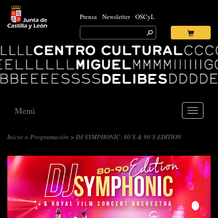
Prensa
Newsletter
OSCyL
Search
for:
Ok
Logo
Centro
Cultural
Miguel
Delibes
Menú
Toggle
navigati
Inicio
>
Programación
> DJ SYMPHONIC: 80´S & 90´S EDITION