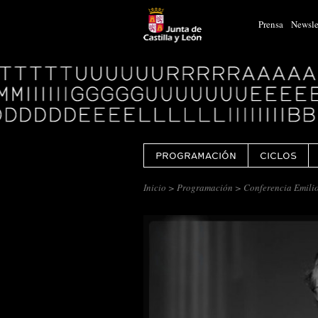
Prensa
Newsle
Logo
Centro
Cultural
Miguel
Delibes
PROGRAMACIÓN
CICLOS
Inicio
>
Programación
> Conferencia Emili