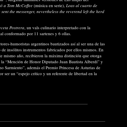
tó a Tom McCoffee
(música en serie),
Loas al cuarto de
sent the messenger, nevertheless the reverend left the herd
eceta Postrera
, un vals culinario interpretado con la
al conformado por 11 sartenes y 6 ollas.
ores-humoristas argentinos bautizados así al ser una de las
so de insólitos instrumentos fabricados por ellos mismos. En
ste mismo año, recibieron la máxima distinción que otorga
: la “Mención de Honor Diputado Juan Bautista Alberdi” y
o Sarmiento”, además el Premio Princesa de Asturias de
er un “espejo crítico y un referente de libertad en la