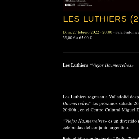
LES LUTHIERS (
Dom, 27 febrero 2022 - 20:00
-
Sala Sinfónic
35,00 € a 65,00 €
Les Luthiers
“Viejos Hazmerreíres»
Les Luthiers regresan a Valladolid des
Hazmerreíres
” los próximos sábado 26
20:00h., en el Centro Cultural Miguel D
“Viejos Hazmerreíres»
es un divertido 
celebradas del conjunto argentino.
Bajo el hilo conductor de “
Radio Tertu