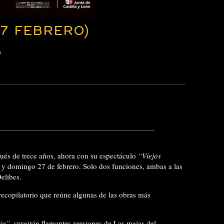
27 FEBRERO)
a
pués de trece años, ahora con su espectáculo
“Viejos
 y domingo 27 de febrero. Solo dos funciones, ambas a las
elibes.
recopilatorio que reúne algunas de las obras más
lia”
, surgirán flamantes versiones de Las majas del