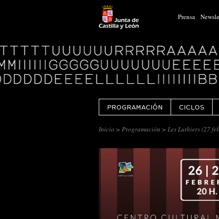
Prensa
Newsle
Logo
Centro
Cultural
Miguel
Delibes
PROGRAMACIÓN
CICLOS
Inicio
>
Programación
> Les Luthiers (27 fe