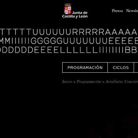
Prensa
Newsle
Logo
Centro
Cultural
Miguel
Delibes
PROGRAMACIÓN
CICLOS
Inicio
>
Programación
> Arrullarte. Concie