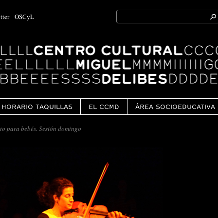
Search
tter
OSCyL
for:
Ok
HORARIO TAQUILLAS
EL CCMD
ÁREA SOCIOEDUCATIVA
rto para bebés. Sesión domingo